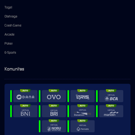
Togel
Olahraga
Crash Game
Arcade
Poker
E-Sports
Komunitas