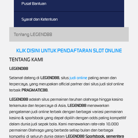
Pusat Bantuan
Syarat dan Ketentuan
Tentang LEGEND88
KLIK DISINI UNTUK PENDAFTARAN SLOT ONLINE
TENTANG KAMI
LEGEND88
Selamat datang di
LEGEND88
, situs
judi online
paling aman dan
terpercaya, yang merupakan official partner dari situs judi slot online
terbaik
PRAGMATIC88
.
LEGEND88
adalah situs permainan taruhan olahraga hingga kasino
terkemuka dan terpercaya di Asia,
LEGEND88
menawarkan
pengalaman judi online terbaik dengan berbagai variasi permainan
kasino & sportsbook yang dapat dipilih dengan odds paling kompetitif
dalam dunia judi sepak bola. Kami menawarkan rata-rata 10.000
permainan Olahraga yang berbeda setiap bulan dan berbagai
kompetisi di seluruh dunia dalam
LEGEND88 Sportsbook, sementara