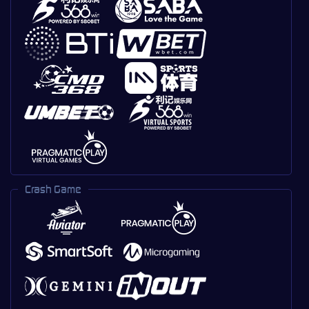
Crash Game