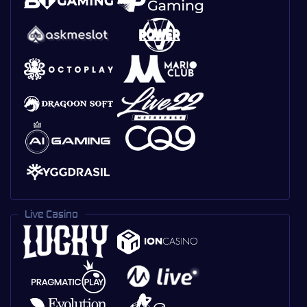
Live Casino