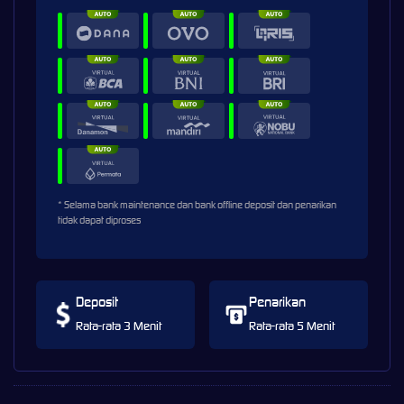
* Selama bank maintenance dan bank offline deposit dan penarikan
tidak dapat diproses
Deposit
Penarikan
Rata-rata 3 Menit
Rata-rata 5 Menit