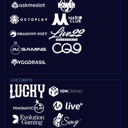
Live Casino