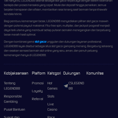
Tak hanya itu, LEGEND88 dikenal sebagai slot gacor terpercaya dengan sistem keamanan
berlapis dan proses transaksi yang cepat. Mulai dari deposit hingga penarikan, semua
berjalan transparan dan efisien, memberikan rasa tenang saat bermain tanpa khawatir
kendala teknis.
Bagi pemburu kemenangan besar, LEGEND88 menyediakan pilihan slot gacor maxwin
dengan potensi payout maksimal. Fitur free spin, multiplier, dan jackpot progresif menjadi
daya tarik utama yang membuat setiap putaran semakin menegangkan dan berpeluang
besar meraih hasil optimal.
Dengan kombinasi game
slot gacor
unggulan dan dukungan layanan profesional,
LEGEND88 layak disebut sebagai situs slot gacor gampang menang. Bergabung sekarang
dan rasakan sensasi bermain slot online yang seru, aman, dan penuh peluang
kemenangan hanya di LEGEND88.
Kebijaksanaan
Platform
Kategori
Dukungan
Komunitas
Tentang
Promosi
Hot
CSLEGEND
LEGEND88
Games
88
Loyalty
Responsible
Slots
Referral
Gambling
Live
Pusat Bantuan
Casino
Syarat dan
Race