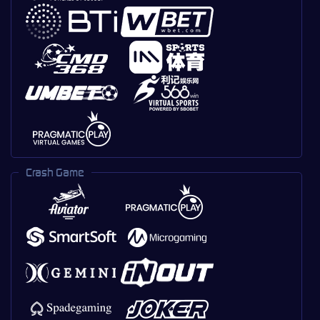
Crash Game