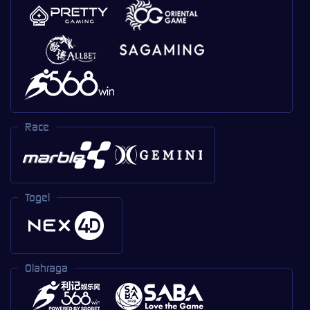
Race
Togel
Olahraga