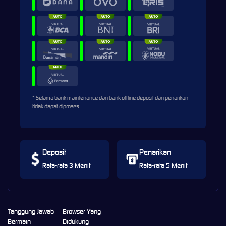
* Selama bank maintenance dan bank offline deposit dan penarikan
tidak dapat diproses
Deposit
Penarikan
Rata-rata 3 Menit
Rata-rata 5 Menit
Tanggung Jawab
Browser Yang
Bermain
Didukung