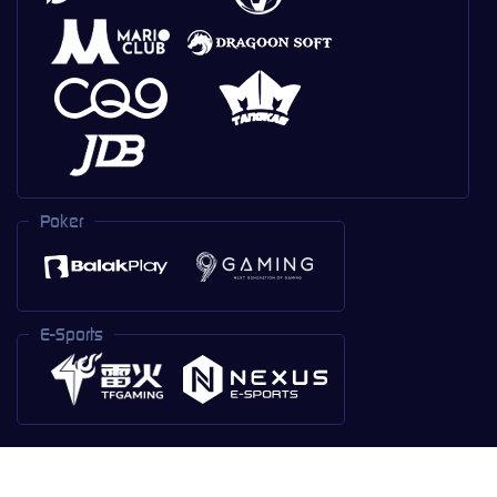
Poker
E-Sports