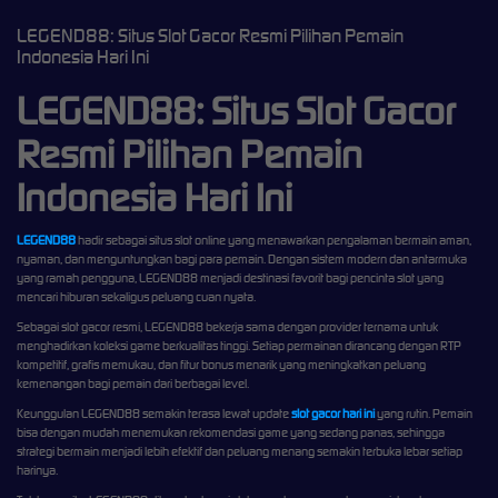
LEGEND88: Situs Slot Gacor Resmi Pilihan Pemain
Indonesia Hari Ini
LEGEND88: Situs Slot Gacor
Resmi Pilihan Pemain
Indonesia Hari Ini
LEGEND88
hadir sebagai situs slot online yang menawarkan pengalaman bermain aman,
nyaman, dan menguntungkan bagi para pemain. Dengan sistem modern dan antarmuka
yang ramah pengguna, LEGEND88 menjadi destinasi favorit bagi pencinta slot yang
mencari hiburan sekaligus peluang cuan nyata.
Sebagai slot gacor resmi, LEGEND88 bekerja sama dengan provider ternama untuk
menghadirkan koleksi game berkualitas tinggi. Setiap permainan dirancang dengan RTP
kompetitif, grafis memukau, dan fitur bonus menarik yang meningkatkan peluang
kemenangan bagi pemain dari berbagai level.
Keunggulan LEGEND88 semakin terasa lewat update
slot gacor hari ini
yang rutin. Pemain
bisa dengan mudah menemukan rekomendasi game yang sedang panas, sehingga
strategi bermain menjadi lebih efektif dan peluang menang semakin terbuka lebar setiap
harinya.