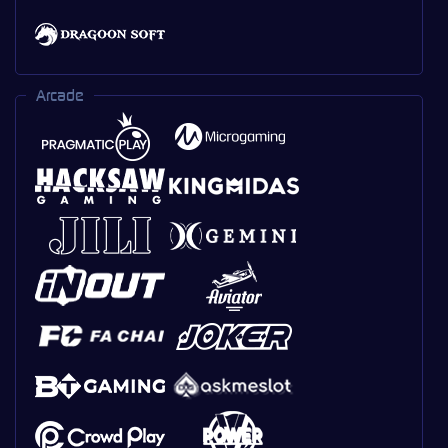
Arcade