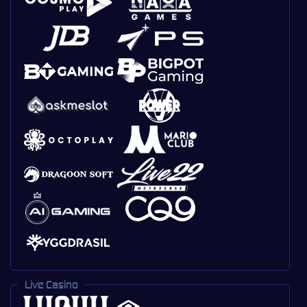
Live Casino