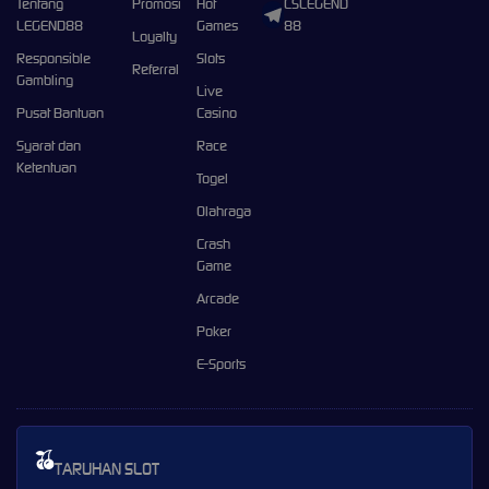
Tentang
Promosi
Hot
CSLEGEND
LEGEND88
Games
88
Loyalty
Responsible
Slots
Referral
Gambling
Live
Pusat Bantuan
Casino
Syarat dan
Race
Ketentuan
Togel
Olahraga
Crash
Game
Arcade
Poker
E-Sports
TARUHAN SLOT