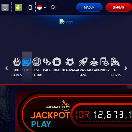
MASUK
DAFTAR
HOT
SLOTS
LIVE
RACE
TOGEL
OLAHRAGA
CRASH
ARCADE
POKER
E-
PROMO
GAMES
CASINO
GAME
SPORTS
IDR
12,673,
JACKPOT
PLAY