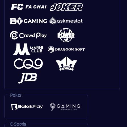
Poker
E-Sports