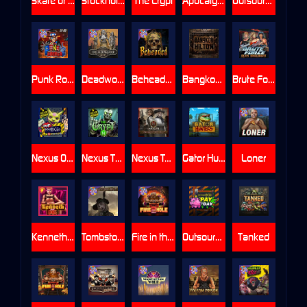
Skate or Die
Stockholm Syndrome
The Crypt
Apocalypse Super xNudge
Outsourced
Punk Rocker 2
Deadwood R.I.P
Beheaded
Bangkok Hilton
Brute Force: Alien Onslaught
Nexus Outsourced
Nexus The Crypt
Nexus Tombstone RIP
Gator Hunters
Loner
Kenneth Must Die
Tombstone RIP
Fire in the Hole 2
Outsourced: Payday
Tanked