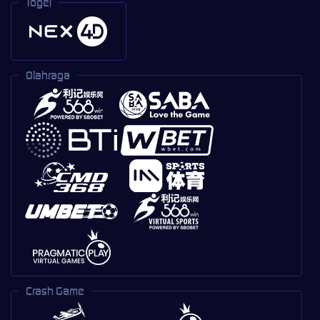
Togel
Olahraga
Crash Game