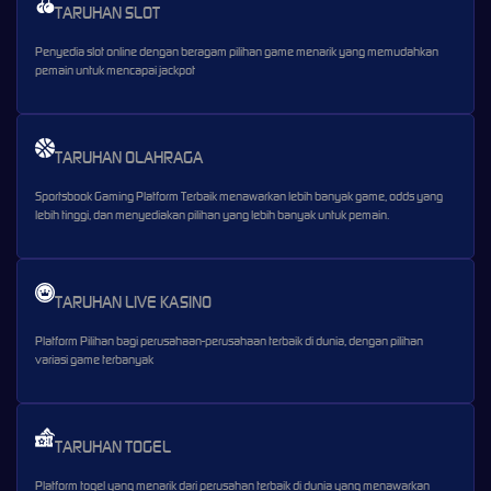
TARUHAN SLOT
Penyedia slot online dengan beragam pilihan game menarik yang memudahkan
pemain untuk mencapai jackpot
TARUHAN OLAHRAGA
Sportsbook Gaming Platform Terbaik menawarkan lebih banyak game, odds yang
lebih tinggi, dan menyediakan pilihan yang lebih banyak untuk pemain.
TARUHAN LIVE KASINO
Platform Pilihan bagi perusahaan-perusahaan terbaik di dunia, dengan pilihan
variasi game terbanyak
TARUHAN TOGEL
Platform togel yang menarik dari perusahan terbaik di dunia yang menawarkan