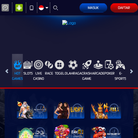
MASUK
DAFTAR
HOT
SLOTS
LIVE
RACE
TOGEL
OLAHRAGA
CRASH
ARCADE
POKER
E-
PROMO
GAMES
CASINO
GAME
SPORTS
i
i
i
i
i
i