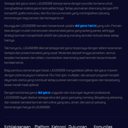
Sebagai slot gacor resmi, LEGEND88 bekerja sama dengan provider ternama untuk
menghadirkan koleksi game berkualitas tinggi. Setiap permainan dirancang dengan RTP
kompetitif, grafis memukau, dan fitur bonus menarik yang meningkatkan peluang
kemenangan bagi pemain dari berbagai level.
Keunggulan LEGEND88 semakin terasa lewat update
slot gacor hari ini
yang rutin. Pemain
bisa dengan mudah menemukan rekomendasi game yang sedang panas, sehingga
strategi bermain menjadi lebih efektif dan peluang menang semakin terbuka lebar setiap
harinya.
Tak hanya itu, LEGEND88 dikenal sebagai slot gacor terpercaya dengan sistem keamanan
berlapis dan proses transaksi yang cepat. Mulai dari deposit hingga penarikan, semua
berjalan transparan dan efisien, memberikan rasa tenang saat bermain tanpa khawatir
kendala teknis.
Bagi pemburu kemenangan besar, LEGEND88 menyediakan pilihan slot gacor maxwin
dengan potensi payout maksimal. Fitur free spin, multiplier, dan jackpot progresif menjadi
daya tarik utama yang membuat setiap putaran semakin menegangkan dan berpeluang
besar meraih hasil optimal.
Dengan kombinasi game
slot gacor
unggulan dan dukungan layanan profesional,
LEGEND88 layak disebut sebagai situs slot gacor gampang menang. Bergabung sekarang
dan rasakan sensasi bermain slot online yang seru, aman, dan penuh peluang
kemenangan hanya di LEGEND88.
Kebijaksanaan
Platform
Kategori
Dukungan
Komunitas