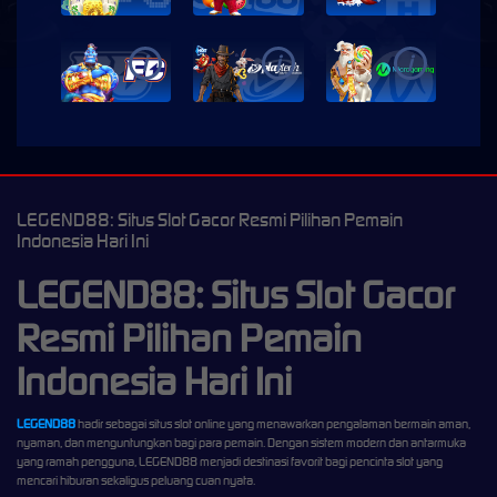
i
i
i
LEGEND88: Situs Slot Gacor Resmi Pilihan Pemain
Indonesia Hari Ini
LEGEND88: Situs Slot Gacor
Resmi Pilihan Pemain
Indonesia Hari Ini
LEGEND88
hadir sebagai situs slot online yang menawarkan pengalaman bermain aman,
nyaman, dan menguntungkan bagi para pemain. Dengan sistem modern dan antarmuka
yang ramah pengguna, LEGEND88 menjadi destinasi favorit bagi pencinta slot yang
mencari hiburan sekaligus peluang cuan nyata.