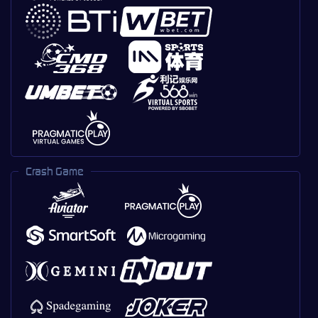
Crash Game