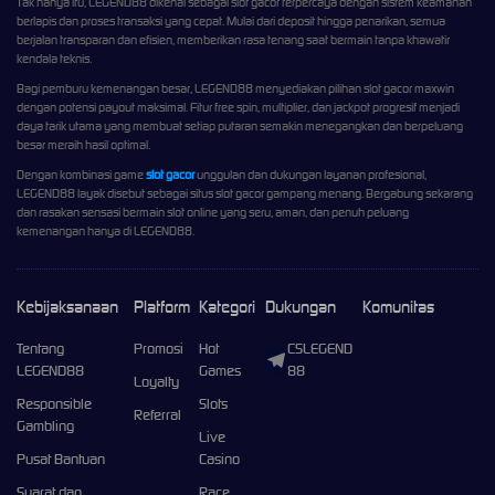
Tak hanya itu, LEGEND88 dikenal sebagai slot gacor terpercaya dengan sistem keamanan
berlapis dan proses transaksi yang cepat. Mulai dari deposit hingga penarikan, semua
berjalan transparan dan efisien, memberikan rasa tenang saat bermain tanpa khawatir
kendala teknis.
Bagi pemburu kemenangan besar, LEGEND88 menyediakan pilihan slot gacor maxwin
dengan potensi payout maksimal. Fitur free spin, multiplier, dan jackpot progresif menjadi
daya tarik utama yang membuat setiap putaran semakin menegangkan dan berpeluang
besar meraih hasil optimal.
Dengan kombinasi game
slot gacor
unggulan dan dukungan layanan profesional,
LEGEND88 layak disebut sebagai situs slot gacor gampang menang. Bergabung sekarang
dan rasakan sensasi bermain slot online yang seru, aman, dan penuh peluang
kemenangan hanya di LEGEND88.
Kebijaksanaan
Platform
Kategori
Dukungan
Komunitas
Tentang
Promosi
Hot
CSLEGEND
LEGEND88
Games
88
Loyalty
Responsible
Slots
Referral
Gambling
Live
Pusat Bantuan
Casino
Syarat dan
Race