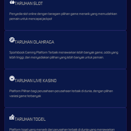
TARUHAN SLOT
Penyedia slot online dengan beragam pilihan game menarik yang memudahkan
pemain untuk mencapai jackpot
TARUHAN OLAHRAGA
Sportsbook Gaming Platform Terbaik menawarkan lebih banyak game, odds yang
lebih tinggi, dan menyediakan pilihan yang lebih banyak untuk pemain.
TARUHAN LIVE KASINO
Platform Pilihan bagi perusahaan-perusahaan terbaik di dunia, dengan pilihan
variasi game terbanyak
TARUHAN TOGEL
Platform togel yang menarik dari perusahan terbaik di dunia yang menawarkan