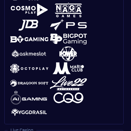
Live Casino