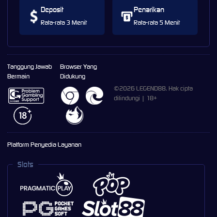
Deposit
Penarikan
Rata-rata 3 Menit
Rata-rata 5 Menit
Tanggung Jawab
Browser Yang
Bermain
Didukung
©2026 LEGEND88. Hak cipta
dilindungi | 18+
Platform Penyedia Layanan
Slots