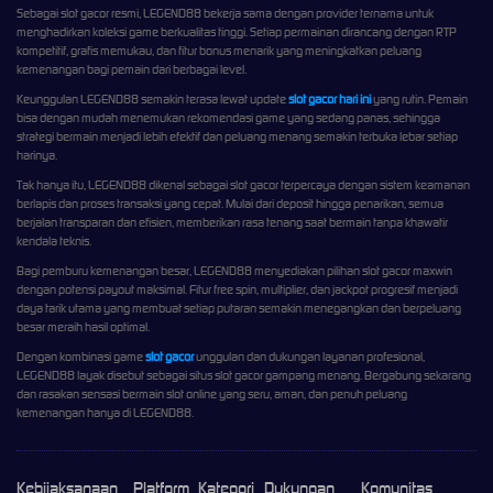
Sebagai slot gacor resmi, LEGEND88 bekerja sama dengan provider ternama untuk
menghadirkan koleksi game berkualitas tinggi. Setiap permainan dirancang dengan RTP
kompetitif, grafis memukau, dan fitur bonus menarik yang meningkatkan peluang
kemenangan bagi pemain dari berbagai level.
Keunggulan LEGEND88 semakin terasa lewat update
slot gacor hari ini
yang rutin. Pemain
bisa dengan mudah menemukan rekomendasi game yang sedang panas, sehingga
strategi bermain menjadi lebih efektif dan peluang menang semakin terbuka lebar setiap
harinya.
Tak hanya itu, LEGEND88 dikenal sebagai slot gacor terpercaya dengan sistem keamanan
berlapis dan proses transaksi yang cepat. Mulai dari deposit hingga penarikan, semua
berjalan transparan dan efisien, memberikan rasa tenang saat bermain tanpa khawatir
kendala teknis.
Bagi pemburu kemenangan besar, LEGEND88 menyediakan pilihan slot gacor maxwin
dengan potensi payout maksimal. Fitur free spin, multiplier, dan jackpot progresif menjadi
daya tarik utama yang membuat setiap putaran semakin menegangkan dan berpeluang
besar meraih hasil optimal.
Dengan kombinasi game
slot gacor
unggulan dan dukungan layanan profesional,
LEGEND88 layak disebut sebagai situs slot gacor gampang menang. Bergabung sekarang
dan rasakan sensasi bermain slot online yang seru, aman, dan penuh peluang
kemenangan hanya di LEGEND88.
Kebijaksanaan
Platform
Kategori
Dukungan
Komunitas