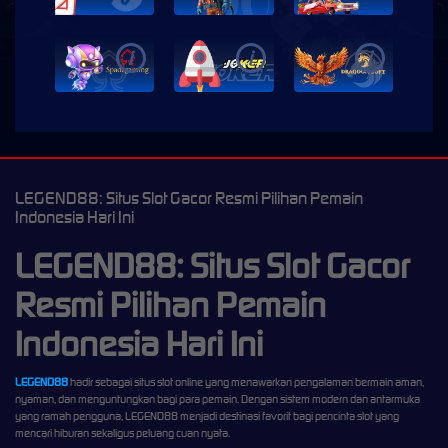
i
i
i
LEGEND88: Situs Slot Gacor Resmi Pilihan Pemain
Indonesia Hari Ini
LEGEND88: Situs Slot Gacor
Resmi Pilihan Pemain
Indonesia Hari Ini
LEGEND88
hadir sebagai situs slot online yang menawarkan pengalaman bermain aman,
nyaman, dan menguntungkan bagi para pemain. Dengan sistem modern dan antarmuka
yang ramah pengguna, LEGEND88 menjadi destinasi favorit bagi pencinta slot yang
mencari hiburan sekaligus peluang cuan nyata.