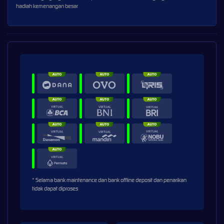
hadiah kemenangan besar
* Selama bank maintenance dan bank offline deposit dan penarikan
tidak dapat diproses