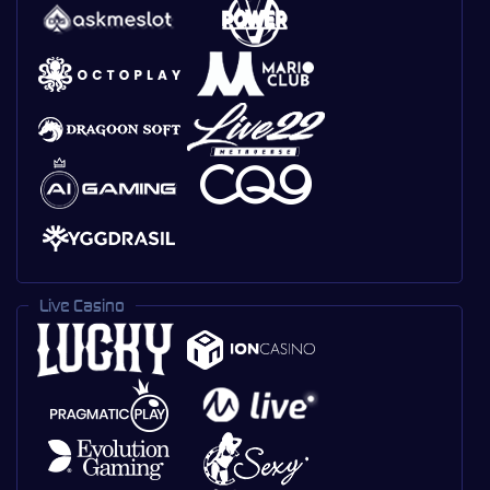
Live Casino