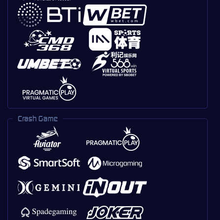
Crash Game